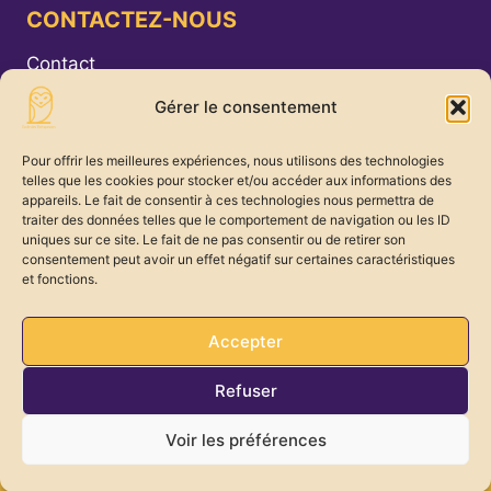
CONTACTEZ-NOUS
Contact
Gérer le consentement
Nos deux sites :
Pour offrir les meilleures expériences, nous utilisons des technologies
· 129 rue Caulaincourt 75018 Paris
telles que les cookies pour stocker et/ou accéder aux informations des
appareils. Le fait de consentir à ces technologies nous permettra de
· 15 rue des Longs Prés 92100 Boulogne
traiter des données telles que le comportement de navigation ou les ID
Billancourt
uniques sur ce site. Le fait de ne pas consentir ou de retirer son
consentement peut avoir un effet négatif sur certaines caractéristiques
et fonctions.
L'Ecole des thérapeutes est hébergée par la société Artemisia
Accepter
SIRET 484 333 612 00022 / numéro de formateur :
11922703392
Refuser
Tous les droits réservés Ecole des thérapeutes |
Voir les préférences
Création Agence Com'Scoring