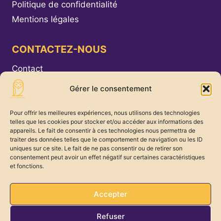
Politique de confidentialité
Mentions légales
CONTACTEZ-NOUS
Contact
Gérer le consentement
Nos deux sites :
Pour offrir les meilleures expériences, nous utilisons des technologies
· 129 rue Caulaincourt 75018 Paris
telles que les cookies pour stocker et/ou accéder aux informations des
appareils. Le fait de consentir à ces technologies nous permettra de
· 15 rue des Longs Prés 92100 Boulogne
traiter des données telles que le comportement de navigation ou les ID
Billancourt
uniques sur ce site. Le fait de ne pas consentir ou de retirer son
consentement peut avoir un effet négatif sur certaines caractéristiques
et fonctions.
L'Ecole des thérapeutes est hébergée par la société Artemisia
Accepter
SIRET 484 333 612 00022 / numéro de formateur :
11922703392
Refuser