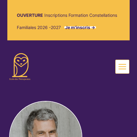
OUVERTURE
Inscriptions Formation Constellations
Familiales 2026 -2027
Je m'inscris ->