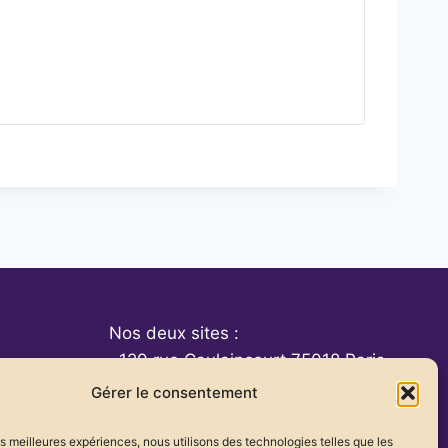
Nos deux sites :
· 129 rue Caulaincourt 75018 Paris
· 15 rue des Longs Prés 92100
Gérer le consentement
Boulogne Billancourt
les meilleures expériences, nous utilisons des technologies telles que les